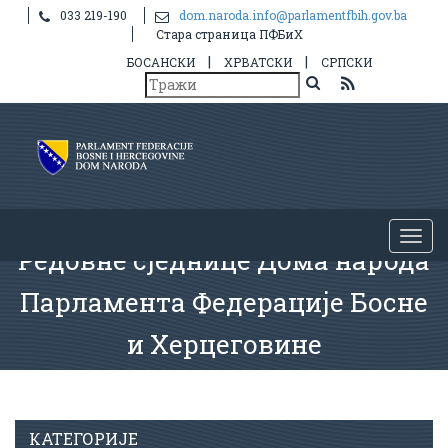
033 219-190
dom.naroda.info@parlamentfbih.gov.ba
Стара страница ПФБиХ
|
|
БОСАНСКИ
ХРВАТСКИ
СРПСКИ
Редовне сједнице Дома народа
Парламента Федерације Босне
и Херцеговине
КАТЕГОРИЈЕ