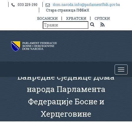
033 219-190
dom.naroda.info@parlamentfbih.gov.ba
Стара страница ПФБиХ
|
|
БОСАНСКИ
ХРВАТСКИ
СРПСКИ
Ванредне сједнице Дома
народа Парламента
Федерације Босне и
Херцеговине