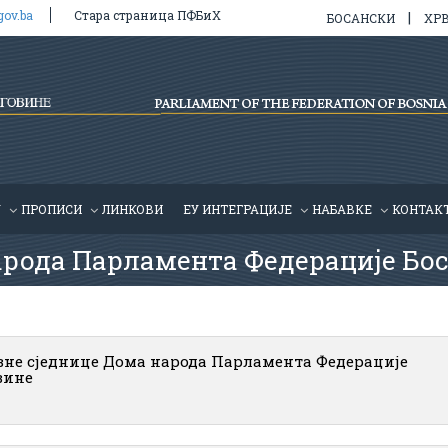
gov.ba
Стара страница ПФБиХ
|
БОСАНСКИ
ХР
У
ПРОПИСИ
ЛИНКОВИ
ЕУ ИНТЕГРАЦИЈЕ
HАБАВКЕ
КОНТАК
арода Парламента Федерације Бос
вне сједнице Дома народа Парламента Федерације
вине