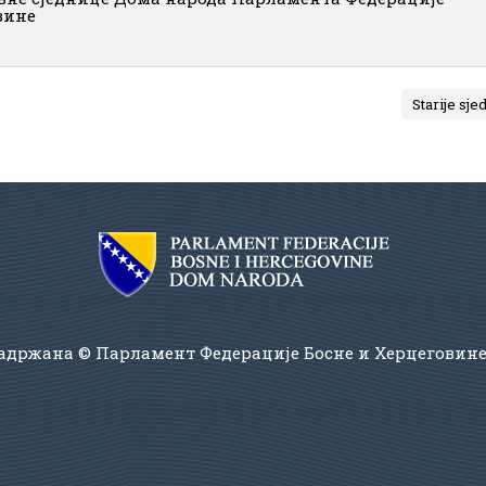
вине
Starije sje
адржана © Парламент Федерације Босне и Херцеговин