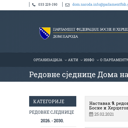
033 219-190
dom.naroda.info@parlamentfbih.
ОРГАНИЗАЦИЈА
АКТИ
ИНФО
О ПАРЛАМЕНТ
Редовне сједнице Дома н
КАТЕГОРИЈЕ
Наставак
9.
редо
Босне и Херцего
РЕДОВНЕ СЈЕДНИЦЕ
25.02.2021
2026. - 2030.