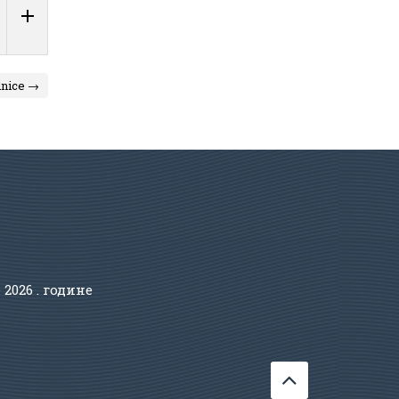
dnice →
е
2026 . године