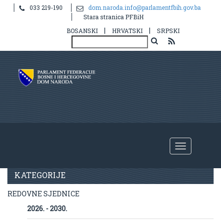
033 219-190
dom.naroda.info@parlamentfbih.gov.ba
Stara stranica PFBiH
|
|
BOSANSKI
HRVATSKI
SRPSKI
Zapisnici sjednica Doma
KATEGORIJE
REDOVNE SJEDNICE
2026. - 2030.