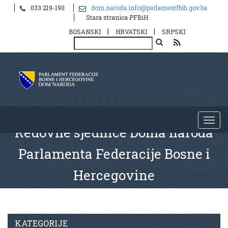
033 219-190
dom.naroda.info@parlamentfbih.gov.ba
Stara stranica PFBiH
|
|
BOSANSKI
HRVATSKI
SRPSKI
Redovne sjednice Doma naroda
Parlamenta Federacije Bosne i
Hercegovine
KATEGORIJE