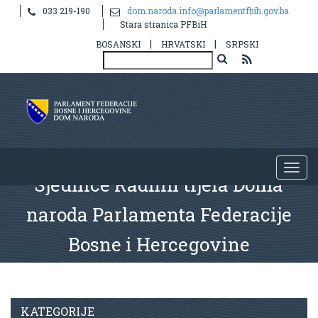
033 219-190
dom.naroda.info@parlamentfbih.gov.ba
Stara stranica PFBiH
|
|
BOSANSKI
HRVATSKI
SRPSKI
Sjednice Radnih tijela Doma
naroda Parlamenta Federacije
Bosne i Hercegovine
KATEGORIJE