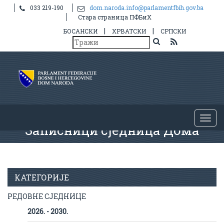
033 219-190
dom.naroda.info@parlamentfbih.gov.ba
Стара страница ПФБиХ
|
|
БОСАНСКИ
ХРВАТСКИ
СРПСКИ
Записници сједница Дома
КАТЕГОРИЈЕ
РЕДОВНЕ СЈЕДНИЦЕ
2026. - 2030.