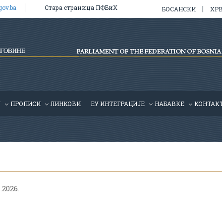
gov.ba
Стара страница ПФБиХ
|
БОСАНСКИ
ХР
У
ПРОПИСИ
ЛИНКОВИ
ЕУ ИНТЕГРАЦИЈЕ
HАБАВКЕ
КОНТАК
.2026.