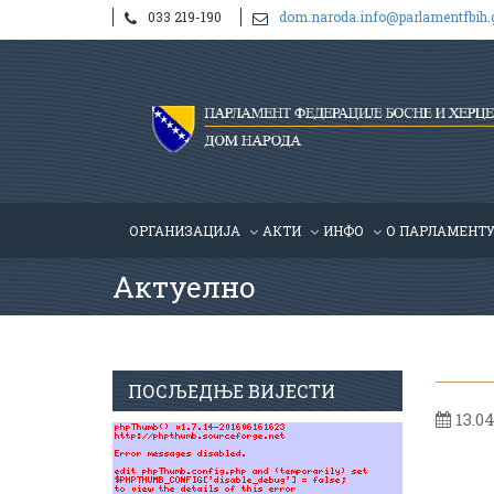
033 219-190
dom.naroda.info@parlamentfbih.
ОРГАНИЗАЦИЈА
АКТИ
ИНФО
О ПАРЛАМЕНТ
Актуелно
ПОСЉЕДЊЕ ВИЈЕСТИ
13.04