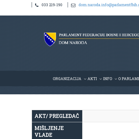
033 219-190
dom.naroda.info@parlamentfbih.
Notice
: Undefined index: idHR in
/home/parlame2/public_htm
ORGANIZACIJA
AKTI
INFO
O PARLAM
AKT/ PREGLEDAČ
MIŠLJENJE
VLADE