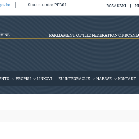
gov.ba
Stara stranica PFBiH
|
BOSANSKI
H
l/v2/hr/propis.php
on line
39
ENTU
PROPISI
LINKOVI
EU INTEGRACIJE
NABAVE
KONTAKT