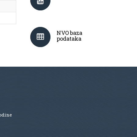
NVO baza
podataka
godine