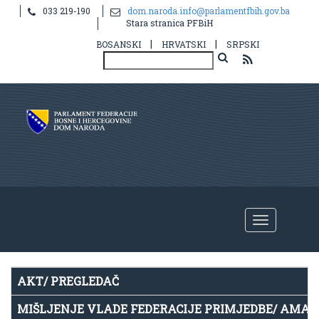
033 219-190
dom.naroda.info@parlamentfbih.gov.ba
Notice
: Undefined index: idHR in
Stara stranica PFBiH
/home/parlame2/public_html/v2/hr/propis.php
on line
39
|
|
BOSANSKI
HRVATSKI
SRPSKI
AKT/ PREGLEDAČ
MIŠLJENJE VLADE FEDERACIJE PRIMJEDBE/ AMA