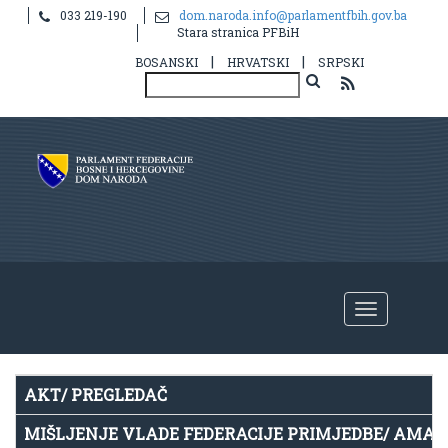
033 219-190
dom.naroda.info@parlamentfbih.gov.ba
Notice
: Undefined index: idHR in
Stara stranica PFBiH
/home/parlame2/public_html/v2/hr/propis.php
on line
39
|
|
BOSANSKI
HRVATSKI
SRPSKI
AKT/ PREGLEDAČ
MIŠLJENJE VLADE FEDERACIJE PRIMJEDBE/ AMA