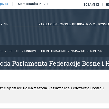
gov.ba
Stara stranica PFBiH
|
BOSANSKI
H
TU
PROPISI
LINKOVI
EU INTEGRACIJE
NABAVKE
KONTAKT
oda Parlamenta Federacije Bosne i 
vne sjednice Doma naroda Parlamenta Federacije Bosne i