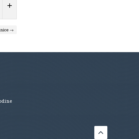
dnice →
godine