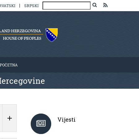
|
RVATSKI
SRPSKI
POČETNA
Hercegovine
Vijesti