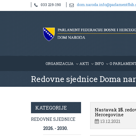
033 219-190
dom.naroda.info@parlamentfbih.
ORGANIZACIJA
AKTI
INFO
O PARLAMEN
Redovne sjednice Doma nar
KATEGORIJE
Nastavak
15.
redo
Hercegovine
REDOVNE SJEDNICE
13.12.2021
2026. - 2030.