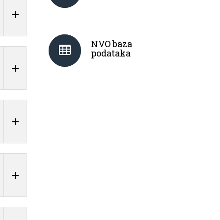
NVO baza
podataka