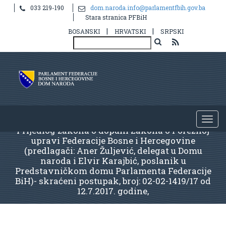
033 219-190
dom.naroda.info@parlamentfbih.gov.ba
Stara stranica PFBiH
|
|
BOSANSKI
HRVATSKI
SRPSKI
Prijedlog zakona o dopuni Zakona o Poreznoj
upravi Federacije Bosne i Hercegovine
(predlagači: Aner Žuljević, delegat u Domu
naroda i Elvir Karajbić, poslanik u
Predstavničkom domu Parlamenta Federacije
BiH)- skraćeni postupak, broj: 02-02-1419/17 od
12.7.2017. godine,