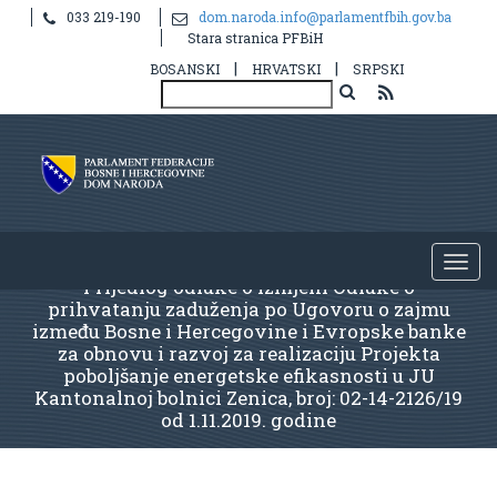
033 219-190
dom.naroda.info@parlamentfbih.gov.ba
Stara stranica PFBiH
|
|
BOSANSKI
HRVATSKI
SRPSKI
Prijedlog odluke o izmjeni Odluke o
prihvatanju zaduženja po Ugovoru o zajmu
između Bosne i Hercegovine i Evropske banke
za obnovu i razvoj za realizaciju Projekta
poboljšanje energetske efikasnosti u JU
Kantonalnoj bolnici Zenica, broj: 02-14-2126/19
od 1.11.2019. godine