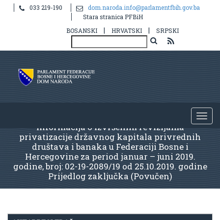
033 219-190
dom.naroda.info@parlamentfbih.gov.ba
Stara stranica PFBiH
|
|
BOSANSKI
HRVATSKI
SRPSKI
Informacija o izvršenim revizijama
privatizacije državnog kapitala privrednih
društava i banaka u Federaciji Bosne i
Hercegovine za period januar – juni 2019.
godine, broj: 02-19-2089/19 od 25.10.2019. godine
Prijedlog zaključka (Povučen)