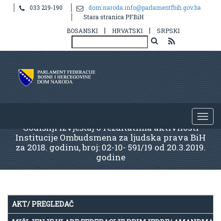
033 219-190
dom.naroda.info@parlamentfbih.gov.ba
Stara stranica PFBiH
|
|
BOSANSKI
HRVATSKI
SRPSKI
Godišnji izvještaj o rezultatima aktivnosti
Institucije Ombudsmena za ljudska prava BiH
za 2018. godinu, broj: 02-10- 591/19 od 20.3.2019.
godine
AKT/ PREGLEDAČ