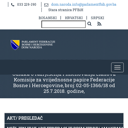
033 219-190
dom.naroda.info@parlamentfbih.gov.ba
Stara stranica PFBiH
|
|
BOSANSKI
HRVATSKI
SRPSKI
Odluka o razrješenju i imenovanju članova
Komisije za vrijednosne papire Federacije
Bosne i Hercegovine, broj: 02-05-1366/18 od
25.7.2018. godine,
AKT/ PREGLEDAČ