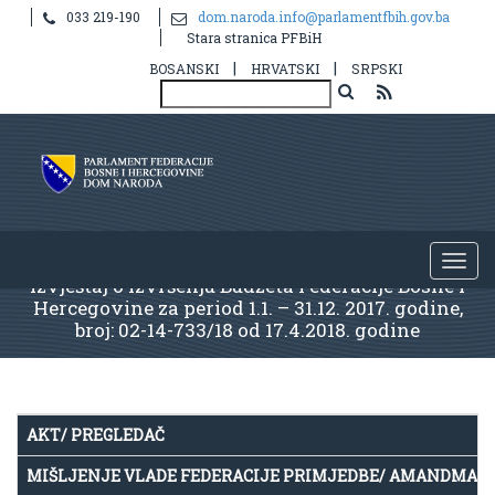
033 219-190
dom.naroda.info@parlamentfbih.gov.ba
Stara stranica PFBiH
|
|
BOSANSKI
HRVATSKI
SRPSKI
Izvještaj o izvršenju Budžeta Federacije Bosne i
Hercegovine za period 1.1. – 31.12. 2017. godine,
broj: 02-14-733/18 od 17.4.2018. godine
AKT/ PREGLEDAČ
MIŠLJENJE VLADE FEDERACIJE PRIMJEDBE/ AMANDMAN