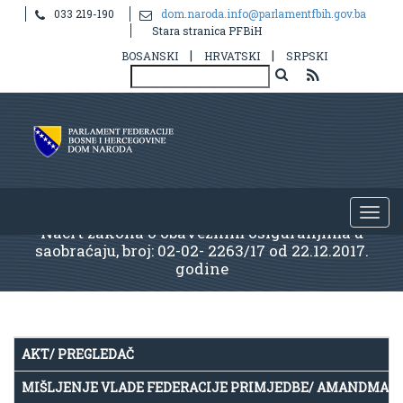
033 219-190
dom.naroda.info@parlamentfbih.gov.ba
Stara stranica PFBiH
|
|
BOSANSKI
HRVATSKI
SRPSKI
Nacrt zakona o obaveznim osiguranjima u
saobraćaju, broj: 02-02- 2263/17 od 22.12.2017.
godine
AKT/ PREGLEDAČ
MIŠLJENJE VLADE FEDERACIJE PRIMJEDBE/ AMANDMAN