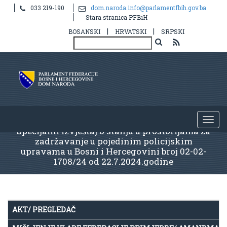
033 219-190
dom.naroda.info@parlamentfbih.gov.ba
Stara stranica PFBiH
|
|
BOSANSKI
HRVATSKI
SRPSKI
Specijalni izvještaj o stanju u prostorijama za
zadržavanje u pojedinim policijskim
upravama u Bosni i Hercegovini broj 02-02-
1708/24 od 22.7.2024.godine
AKT/ PREGLEDAČ