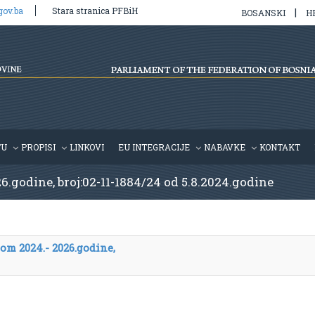
gov.ba
Stara stranica PFBiH
|
BOSANSKI
H
TU
PROPISI
LINKOVI
EU INTEGRACIJE
NABAVKE
KONTAKT
6.godine, broj:02-11-1884/24 od 5.8.2024.godine
om 2024.- 2026.godine,