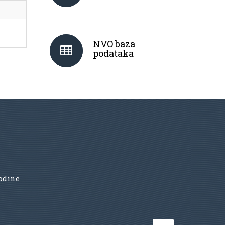
NVO baza
podataka
godine