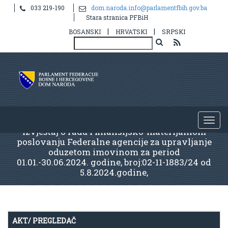
033 219-190
dom.naroda.info@parlamentfbih.gov.ba
Stara stranica PFBiH
|
|
BOSANSKI
HRVATSKI
SRPSKI
Izvještaj o radu i finansijsko-materijalnom
poslovanju Federalne agencije za upravljanje
oduzetom imovinom za period
01.01.-30.06.2024. godine, broj:02-11-1883/24 od
5.8.2024.godine,
AKT/ PREGLEDAČ