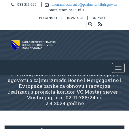
033 219-190
dom.naroda.info@parlamentfbih.gov.ba
Stara stranica PFBiH
|
|
BOSANSKI
HRVATSKI
SRPSKI
Prijedlog odluke o prihvatanju zaduženja po
ugovoru o zajmu između Bosne i Hergegovine i
Evropske banke za obnovu i razvoj za
realizaciju projekta koridor VC Mostar sjever -
Mostar jug, broj: 02-11-788/24 od
2.4.2024.godine